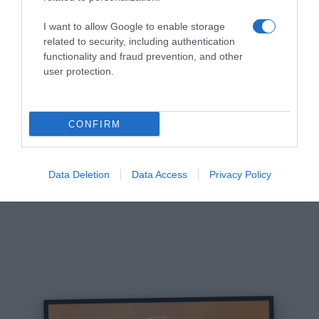
100%)
I want to allow Google to enable storage
related to security, including authentication
functionality and fraud prevention, and other
user protection.
Dostupné formáty
CONFIRM
programatické reklamy v
HbbTV
Data Deletion
Data Access
Privacy Policy