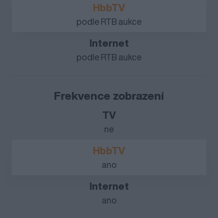
podle RTB aukce
podle RTB aukce
Frekvence zobrazení
ne
ano
ano