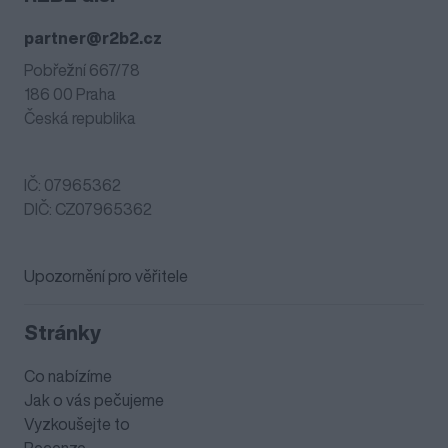
partner@r2b2.cz
Pobřežní 667/78
186 00 Praha
Česká republika
IČ: 07965362
DIČ: CZ07965362
Upozornění pro věřitele
Stránky
Co nabízíme
Jak o vás pečujeme
Vyzkoušejte to
Recenze