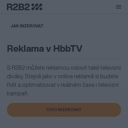
Přejít na obsah
Co nabízíme
JAK INZEROVAT
Jak o vás pečujeme
Reklama v HbbTV
Vyzkoušejte to
S R2B2 můžete reklamou oslovit také televizní
Recenze
diváky. Stejně jako v online reklamě si budete
řídit a optimalizovat v reálném čase i televizní
Jak inzerovat
kampaň.
CHCI INZEROVAT
O společnosti R2B2