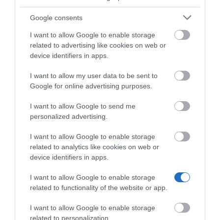
Jaké statistiky získáte z
services and may gather and store information including but
programatické kampaně v
not limited to your visit or usage behaviour. You may click to
Google consents
grant or deny consent to Google and its third-party tags to
HbbTV
I want to allow Google to enable storage
use your data for below specified purposes in below Google
related to advertising like cookies on web or
R2B2 standardizuje formáty a metriky pro všechny typy
consent section.
device identifiers in apps.
obrazovek a proto i u HbbTV získáte stejné metriky, jaké
znáte z online kampaní. S programatickým nákupem je
I want to allow my user data to be sent to
můžete sledovat v reálném čase a napříč dimenzemi.
Google for online advertising purposes.
Počet impresí (včetně
I want to allow Google to send me
personalized advertising.
unikátních)
I want to allow Google to enable storage
Míra interakce (CTR)
related to analytics like cookies on web or
device identifiers in apps.
Cena za interakci (CPC)
I want to allow Google to enable storage
related to functionality of the website or app.
Dokoukanost (25%, 50%, 75%,
I want to allow Google to enable storage
related to personalization.