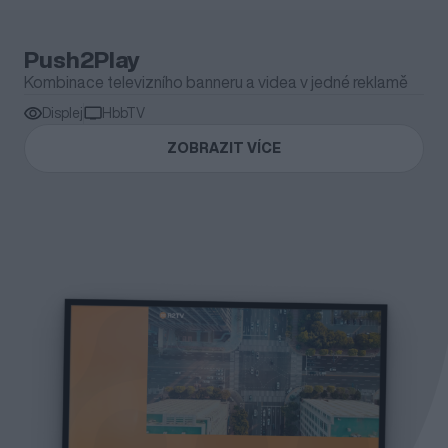
Push2Play
Kombinace televizního banneru a videa v jedné reklamě
Displej
HbbTV
ZOBRAZIT VÍCE