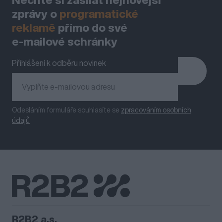
zprávy o
programatické
reklamě
přímo do své
e‑mailové schránky
Přihlášení k odběru novinek
Odesláním formuláře souhlasíte se
zpracováním osobních
údajů
R2B2 a.s.