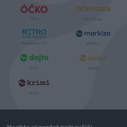
Óčko
Óčko Gold
Retro Music TV
Markíza
Dajto
Doma
Krimi
Nechte si zasílat nejnovější