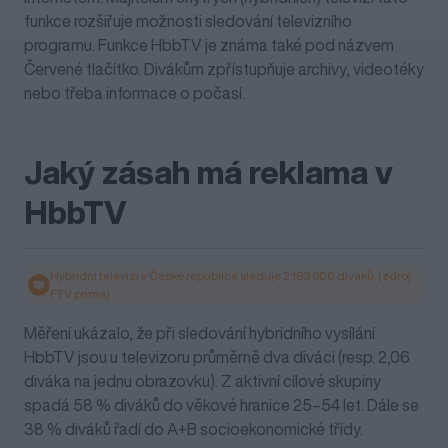
funkce rozšiřuje možnosti sledování televizního
programu. Funkce HbbTV je známa také pod názvem
Červené tlačítko. Divákům zpřístupňuje archivy, videotéky
nebo třeba informace o počasí.
Jaký zásah má reklama v
HbbTV
Hybridní televizi v České republice sleduje 2 183 600 diváků. (zdroj:
FTV prima)
Měření ukázalo, že při sledování hybridního vysílání
HbbTV jsou u televizoru průměrně dva diváci (resp. 2,06
diváka na jednu obrazovku). Z aktivní cílové skupiny
spadá 58 % diváků do věkové hranice 25–54 let. Dále se
38 % diváků řadí do A+B socioekonomické třídy.