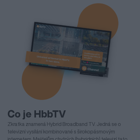
Kontakt
EN
Co je HbbTV
Zkratka znamená Hybrid Broadband TV. Jedná se o
televizní vysílání kombinované s širokopásmovým
internetem. Majitelům chytrých (hybridních) televizí tato