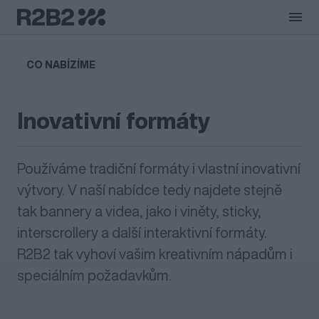
Přejít na obsah
Co nabízíme
CO NABÍZÍME
Jak o vás pečujeme
Inovativní formáty
Vyzkoušejte to
Používáme tradiční formáty i vlastní inovativní
Recenze
výtvory. V naší nabídce tedy najdete stejně
tak bannery a videa, jako i viněty, sticky,
Jak inzerovat
interscrollery a další interaktivní formáty.
R2B2 tak vyhoví vašim kreativním nápadům i
speciálním požadavkům.
O společnosti R2B2