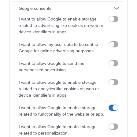
Největší formát v online reklamě
services and may gather and store information including but
not limited to your visit or usage behaviour. You may click to
Google consents
Počítač
Displej
grant or deny consent to Google and its third-party tags to
I want to allow Google to enable storage
use your data for below specified purposes in below Google
ZOBRAZIT VÍCE
related to advertising like cookies on web or
consent section.
device identifiers in apps.
I want to allow my user data to be sent to
Google for online advertising purposes.
I want to allow Google to send me
personalized advertising.
I want to allow Google to enable storage
related to analytics like cookies on web or
device identifiers in apps.
I want to allow Google to enable storage
related to functionality of the website or app.
I want to allow Google to enable storage
related to personalization.