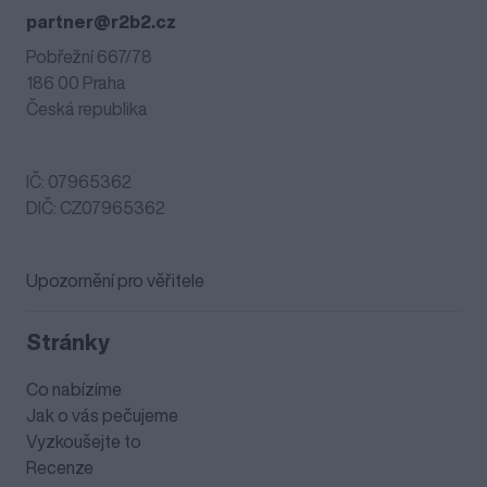
partner@r2b2.cz
Pobřežní 667/78
186 00 Praha
Česká republika
IČ: 07965362
DIČ: CZ07965362
Upozornění pro věřitele
Stránky
Co nabízíme
Jak o vás pečujeme
Vyzkoušejte to
Recenze