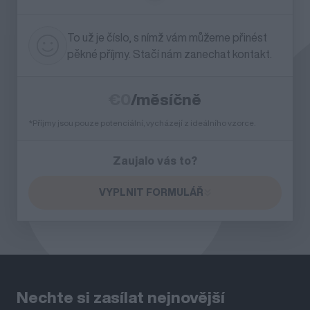
To už je číslo, s nímž vám můžeme přinést
pěkné příjmy. Stačí nám zanechat kontakt.
€0
/měsíčně
*Příjmy jsou pouze potenciální, vycházejí z ideálního vzorce.
Zaujalo vás to?
VYPLNIT FORMULÁŘ
Nechte si zasílat nejnovější