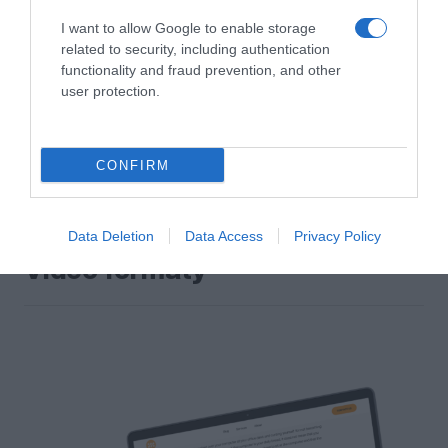
I want to allow Google to enable storage
related to security, including authentication
functionality and fraud prevention, and other
In-Media
user protection.
Netradiční umístění reklamy uvnitř media
Počítač
Displej
CONFIRM
ZOBRAZIT VÍCE
Data Deletion
Data Access
Privacy Policy
Video formáty