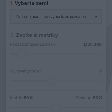
1.
Vyberte zemi
Země
2.
Zvolte si metriky
Počet zobrazení za měsíc
1,135,308
Úroveň zapojení
5
Mobile:
50
Desktop:
50
Rozvržení mobil vs desktop